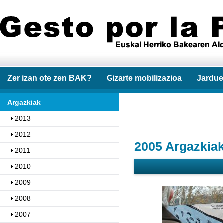
Zer izan ote zen BAK?
Gizarte mobilizazioa
Jardue
Argazkiak
2013
2012
2005 Argazkia
2011
2010
2009
2008
2007