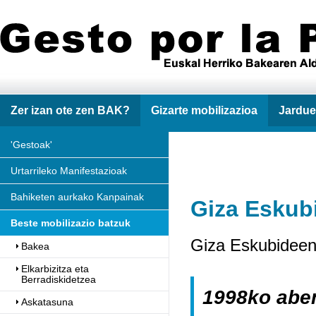
Zer izan ote zen BAK?
Gizarte mobilizazioa
Jardue
'Gestoak'
Urtarrileko Manifestazioak
Bahiketen aurkako Kanpainak
Giza Eskub
Beste mobilizazio batzuk
Giza Eskubideen
Bakea
Elkarbizitza eta
Berradiskidetzea
1998ko abe
Askatasuna