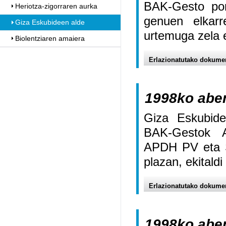
BAK-Gesto por
Heriotza-zigorraren aurka
genuen elkarr
Giza Eskubideen alde
urtemuga zela 
Biolentziaren amaiera
Erlazionatutako dokume
1998ko abe
Giza Eskubide
BAK-Gestok Am
APDH PV eta Sa
plazan, ekitald
Erlazionatutako dokume
1998ko abe