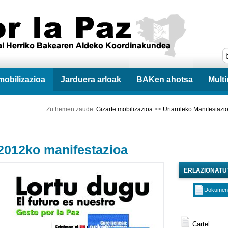
mobilizazioa
Jarduera arloak
BAKen ahotsa
Mult
Zu hemen zaude:
Gizarte mobilizazioa
>>
Urtarrileko Manifestazi
2012ko manifestazioa
ERLAZIONAT
Dokumen
Cartel