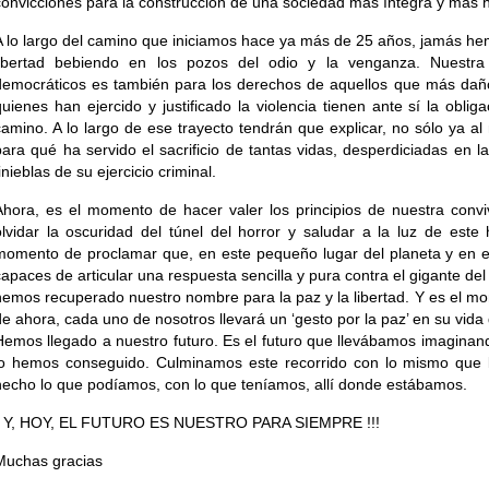
convicciones para la construcción de una sociedad más íntegra y más
A lo largo del camino que iniciamos hace ya más de 25 años, jamás h
libertad bebiendo en los pozos del odio y la venganza. Nuestr
democráticos es también para los derechos de aquellos que más daño 
quienes han ejercido y justificado la violencia tienen ante sí la oblig
camino. A lo largo de ese trayecto tendrán que explicar, no sólo ya a
para qué ha servido el sacrificio de tantas vidas, desperdiciadas en 
inieblas de su ejercicio criminal.
Ahora, es el momento de hacer valer los principios de nuestra con
olvidar la oscuridad del túnel del horror y saludar a la luz de este 
momento de proclamar que, en este pequeño lugar del planeta y en el
capaces de articular una respuesta sencilla y pura contra el gigante de
hemos recuperado nuestro nombre para la paz y la libertad. Y es el m
de ahora, cada uno de nosotros llevará un ‘gesto por la paz’ en su vida 
Hemos llegado a nuestro futuro. Es el futuro que llevábamos imaginand
lo hemos conseguido. Culminamos este recorrido con lo mismo que l
hecho lo que podíamos, con lo que teníamos, allí donde estábamos.
¡ Y, HOY, EL FUTURO ES NUESTRO PARA SIEMPRE !!!
Muchas gracias