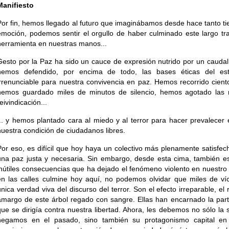
Manifiesto
Por fin, hemos llegado al futuro que imaginábamos desde hace tanto 
emoción, podemos sentir el orgullo de haber culminado este largo tr
herramienta en nuestras manos...
Gesto por la Paz ha sido un cauce de expresión nutrido por un cauda
hemos defendido, por encima de todo, las bases éticas del es
irrenunciable para nuestra convivencia en paz. Hemos recorrido ciento
hemos guardado miles de minutos de silencio, hemos agotado las 
eivindicación...
... y hemos plantado cara al miedo y al terror para hacer prevalecer 
nuestra condición de ciudadanos libres.
Por eso, es difícil que hoy haya un colectivo más plenamente satisfe
una paz justa y necesaria. Sin embargo, desde esta cima, también es 
inútiles consecuencias que ha dejado el fenómeno violento en nuestro
en las calles culmine hoy aquí, no podemos olvidar que miles de víc
única verdad viva del discurso del terror. Son el efecto irreparable, el
amargo de este árbol regado con sangre. Ellas han encarnado la part
que se dirigía contra nuestra libertad. Ahora, les debemos no sólo la
negamos en el pasado, sino también su protagonismo capital en