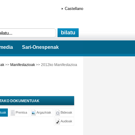
Castellano
imedia
Sari-Onespenak
oak
>>
Manifestazioak
>> 2012ko Manifestazioa
UTAKO DOKUMENTUAK
tuak
Prentsa
Argazkiak
Bideoak
Audioak