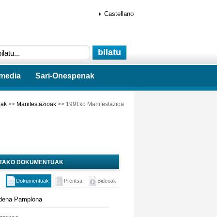
Castellano
imedia
Sari-Onespenak
oak
>>
Manifestazioak
>> 1991ko Manifestazioa
UTAKO DOKUMENTUAK
Dokumentuak
Prentsa
Bideoak
dena Pamplona