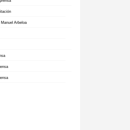
prensa
itación
r Manuel Arbeloa
nsa
rensa
rensa