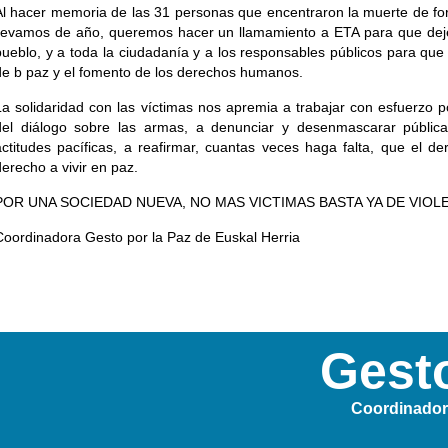
Al hacer memoria de las 31 personas que encentraron la muerte de for
llevamos de año, queremos hacer un llamamiento a ETA para que deje 
pueblo, y a toda la ciudadanía y a los responsables públicos para q
de b paz y el fomento de los derechos humanos.
La solidaridad con las víctimas nos apremia a trabajar con esfuerzo po
del diálogo sobre las armas, a denunciar y desenmascarar pública
actitudes pacíficas, a reafirmar, cuantas veces haga falta, que el 
derecho a vivir en paz.
POR UNA SOCIEDAD NUEVA, NO MAS VICTIMAS BASTA YA DE VIOLE
Coordinadora Gesto por la Paz de Euskal Herria
Gesto
Coordinadora