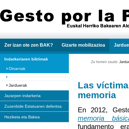
Zer izan ote zen BAK?
Gizarte mobilizazioa
Jardue
Indarkeriaren biktimak
Zu hemen zaude:
Jardu
Oinarriak
Las víctima
Jarduerak
memoria
Jazarpen indarkeria
Zuzenbide Estatuaren defentsa
En 2012, Gesto
memoria básic
Heziketa eta Bakea
fundamento e