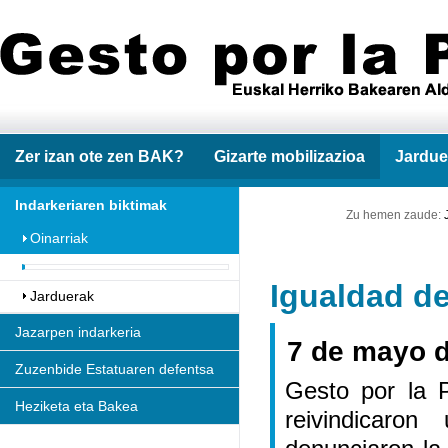
Zer izan ote zen BAK?
Gizarte mobilizazioa
Jardue
Indarkeriaren biktimak
Zu hemen zaude:
Oinarriak
Igualdad de
Jarduerak
Jazarpen indarkeria
7 de mayo 
Zuzenbide Estatuaren defentsa
Gesto por la 
Heziketa eta Bakea
reivindicaro