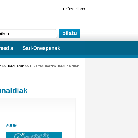
Castellano
imedia
Sari-Onespenak
k
>>
Jarduerak
>> Elkartasunezko Jardunaldiak
naldiak
2009