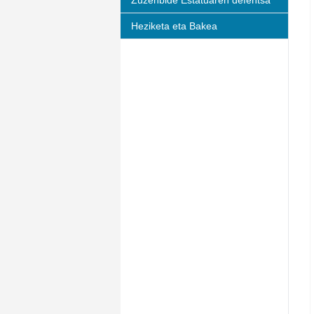
Zuzenbide Estatuaren defentsa
Heziketa eta Bakea