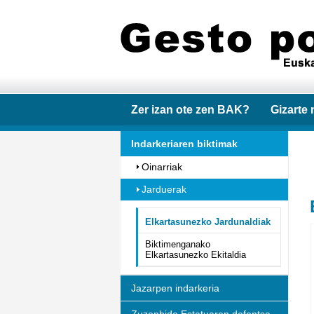
Zer izan ote zen BAK?
Gizarte 
Indarkeriaren biktimak
Oinarriak
Jarduerak
Elkartasunezko Jardunaldiak
Biktimenganako
Elkartasunezko Ekitaldia
Jazarpen indarkeria