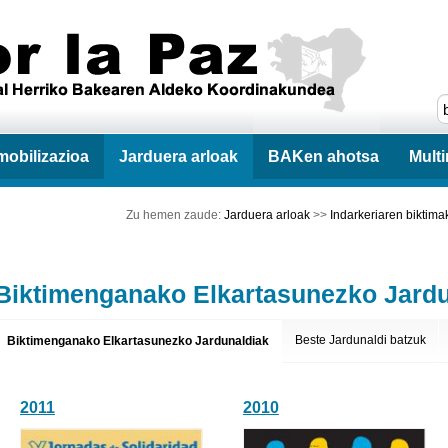
mobilizazioa
Jarduera arloak
BAKen ahotsa
Mult
Zu hemen zaude:
Jarduera arloak
>>
Indarkeriaren biktima
Biktimenganako Elkartasunezko Jardu
Beste Jardunaldi batzuk
Biktimenganako Elkartasunezko Jardunaldiak
2011
2010